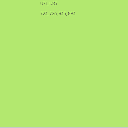
U71, U83
723, 726, 835, 893