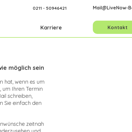
Mail@LiveNow-B
0211 - 50946421
Karriere
Kontakt
wie möglich sein
en hat, wenn es um
, um Ihren Termin
ail schreiben,
 Sie einfach den
minwünsche zeitnah
iederzusehen und