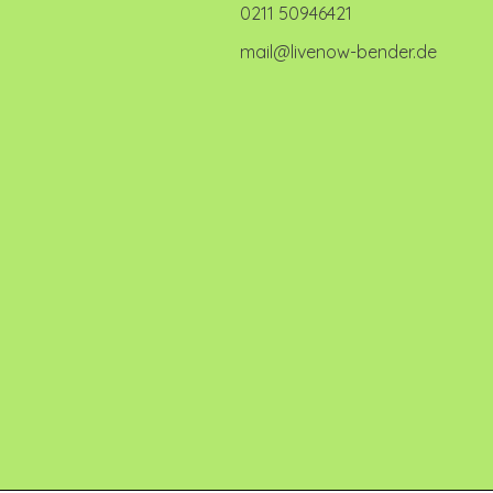
0211 50946421
mail@livenow-bender.de