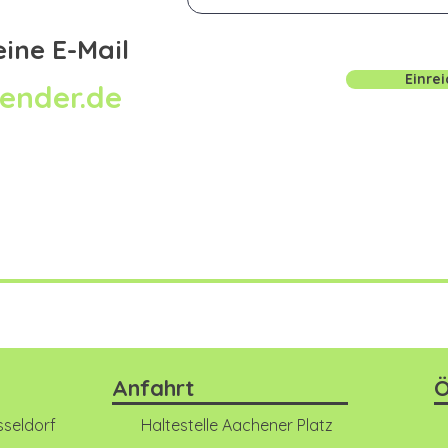
eine E-Mail
Einre
ender.de
Anfahrt
Ö
sseldorf
Haltestelle Aachener Platz