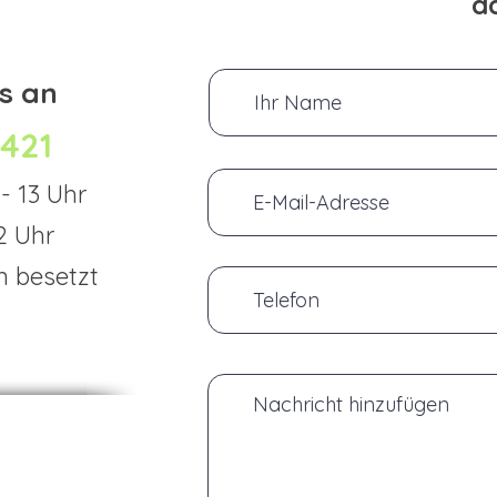
da
s an
421
- 13 Uhr
2 Uhr
n besetzt